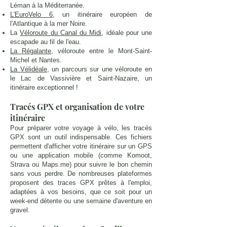
Léman à la Méditerranée.
L'EuroVelo 6
, un itinéraire européen de
l'Atlantique à la mer Noire.
La
Véloroute du Canal du Midi
, idéale pour une
escapade au fil de l'eau.
La Régalante
, véloroute entre le Mont-Saint-
Michel et Nantes.
La Vélidéale
, un parcours sur une véloroute en
le Lac de Vassivière et Saint-Nazaire, un
itinéraire exceptionnel !
Tracés GPX et organisation de votre
itinéraire
Pour préparer votre voyage à vélo, les tracés
GPX sont un outil indispensable. Ces fichiers
permettent d'afficher votre itinéraire sur un GPS
ou une application mobile (comme Komoot,
Strava ou Maps.me) pour suivre le bon chemin
sans vous perdre. De nombreuses plateformes
proposent des traces GPX prêtes à l'emploi,
adaptées à vos besoins, que ce soit pour un
week-end détente ou une semaine d'aventure en
gravel.