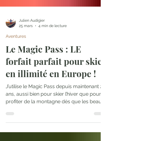
Julien Audigier
25 mars
4 min de lecture
Aventures
Le Magic Pass : LE
forfait parfait pour skier
en illimité en Europe !
J’utilise le Magic Pass depuis maintenant 2
ans, aussi bien pour skier l’hiver que pour
profiter de la montagne dès que les beaux
jours reviennent. L’an passé, je m’en suis
par exemple servi lors d’un passage dans
le Valais, cette fois pour une sortie gravel