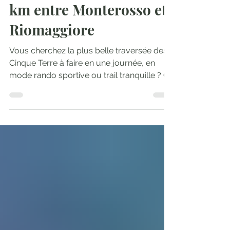
Aventures
Les Cinque Terre en 1
jour en randonnée : 21
km entre Monterosso et
Riomaggiore
Vous cherchez la plus belle traversée des
Cinque Terre à faire en une journée, en
mode rando sportive ou trail tranquille ? Ce
parcours Monterosso a Mare → Vernazza
→ Corniglia → Manarola → Riomaggiore
est un bijou