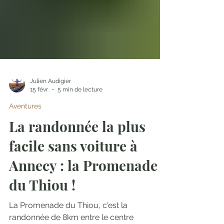
Γ
Julien Audigier
15 févr.
5 min de lecture
Aventures
La randonnée la plus
facile sans voiture à
Annecy : la Promenade
du Thiou !