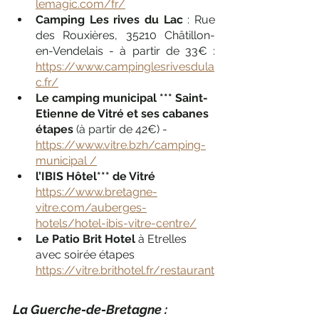
lemagic.com/fr/
Camping Les rives du Lac
 : Rue 
des Rouxières, 35210 Châtillon-
en-Vendelais - à partir de 33€ : 
https://www.campinglesrivesdula
c.fr/
Le camping municipal *** Saint-
Etienne de Vitré et ses cabanes 
étapes
 (à partir de 42€) - 
https://www.vitre.bzh/camping-
municipal /
l’IBIS Hôtel*** de Vitré
https://www.bretagne-
vitre.com/auberges-
hotels/hotel-ibis-vitre-centre/
Le Patio Brit Hotel
 à Etrelles 
avec soirée étapes 
https://vitre.brithotel.fr/restaurant
La Guerche-de-Bretagne :