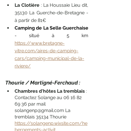
La Clotière
 : La Houssaie Lieu dit, 
35130 La Guerche-de-Bretagne - 
à partir de 81€
Camping de La Selle Guerchaise
- situé à 5 km 
https://www.bretagne-
vitre.com/aires-de-camping-
cars/camping-municipal-de-la-
riviere/
Thourie / Martigné-Ferchaud : 
Chambres d'hôtes La tremblais
 : 
Contactez Solange au 06 16 82 
69 36 par mail 
solangenp@gmail.com La 
tremblais 35134 Thourie
https://solangenp.wixsite.com/he
bergements-activit