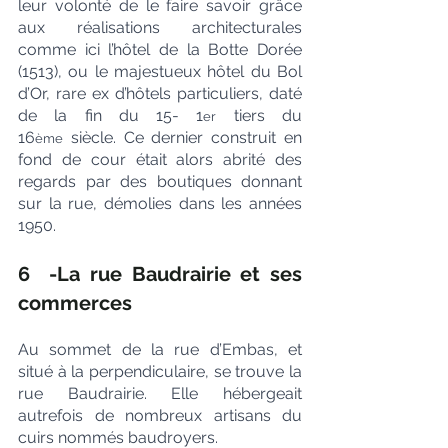
leur volonté de le faire savoir grâce 
aux réalisations architecturales 
comme ici l’hôtel de la Botte Dorée 
(1513), ou le majestueux hôtel du Bol 
d’Or, rare ex d’hôtels particuliers, daté 
de la fin du 15- 1
 tiers du 
er
16
 siècle. Ce dernier construit en 
ème
fond de cour était alors abrité des 
regards par des boutiques donnant 
sur la rue, démolies dans les années 
1950.
6  -La rue Baudrairie et ses 
commerces
Au sommet de la rue d’Embas, et 
situé à la perpendiculaire, se trouve la 
rue Baudrairie. Elle hébergeait 
autrefois de nombreux artisans du 
cuirs nommés baudroyers.