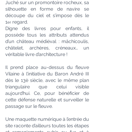
Juché sur un promontoire rocheux, sa 
silhouette en forme de navire se 
découpe du ciel et s’impose dès le 
1
 regard.
er
Digne des livres pour enfants, il 
possède tous les attributs attendus 
d’un château médiéval : mâchicoulis, 
châtelet, archères, créneaux… un 
véritable livre d’architecture !
Il prend place au-dessus du fleuve 
Vilaine à l’initiative du Baron André III 
dès le 13è siècle, avec le même plan 
triangulaire que celui visible 
aujourd’hui. Ce, pour bénéficier de 
cette défense naturelle et surveiller le 
passage sur le fleuve.
Une maquette numérique à l’entrée du 
site raconte d’ailleurs toutes les étapes 