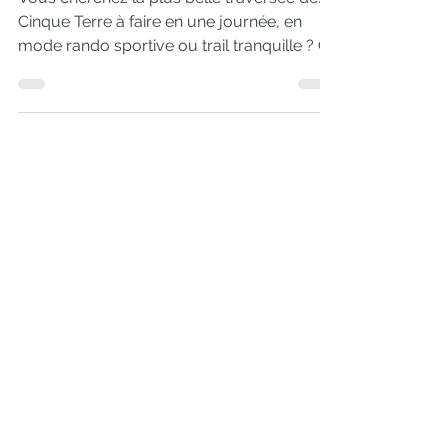
Riomaggiore
Vous cherchez la plus belle traversée des
Cinque Terre à faire en une journée, en
mode rando sportive ou trail tranquille ? Ce
parcours Monterosso a Mare → Vernazza
→ Corniglia → Manarola → Riomaggiore
est un bijou