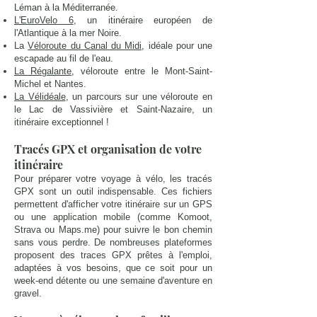
Léman à la Méditerranée.
L'EuroVelo 6
, un itinéraire européen de
l'Atlantique à la mer Noire.
La
Véloroute du Canal du Midi
, idéale pour une
escapade au fil de l'eau.
La Régalante
, véloroute entre le Mont-Saint-
Michel et Nantes.
La Vélidéale
, un parcours sur une véloroute en
le Lac de Vassivière et Saint-Nazaire, un
itinéraire exceptionnel !
Tracés GPX et organisation de votre
itinéraire
Pour préparer votre voyage à vélo, les tracés
GPX sont un outil indispensable. Ces fichiers
permettent d'afficher votre itinéraire sur un GPS
ou une application mobile (comme Komoot,
Strava ou Maps.me) pour suivre le bon chemin
sans vous perdre. De nombreuses plateformes
proposent des traces GPX prêtes à l'emploi,
adaptées à vos besoins, que ce soit pour un
week-end détente ou une semaine d'aventure en
gravel.